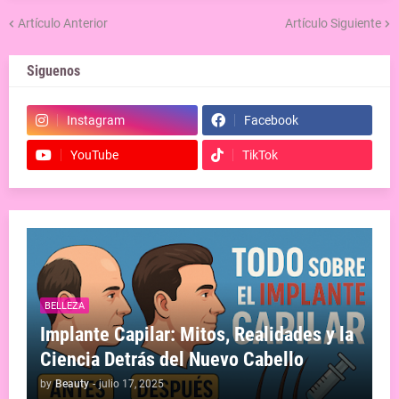
Artículo Anterior
Artículo Siguiente
Siguenos
Instagram
Facebook
YouTube
TikTok
BELLEZA
Implante Capilar: Mitos, Realidades y la
Ciencia Detrás del Nuevo Cabello
by
Beauty
-
julio 17, 2025