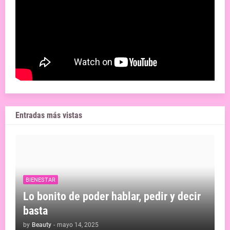
Entradas más vistas
BIENESTAR
Lo bonito de poder hablar, pedir y decir
basta
by
Beauty
-
mayo 14, 2025