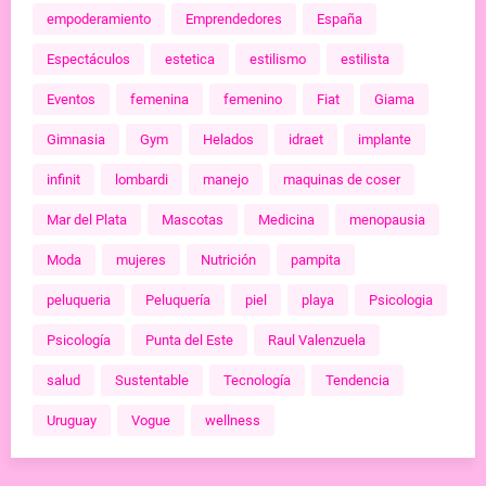
empoderamiento
Emprendedores
España
Espectáculos
estetica
estilismo
estilista
Eventos
femenina
femenino
Fiat
Giama
Gimnasia
Gym
Helados
idraet
implante
infinit
lombardi
manejo
maquinas de coser
Mar del Plata
Mascotas
Medicina
menopausia
Moda
mujeres
Nutrición
pampita
peluqueria
Peluquería
piel
playa
Psicologia
Psicología
Punta del Este
Raul Valenzuela
salud
Sustentable
Tecnología
Tendencia
Uruguay
Vogue
wellness