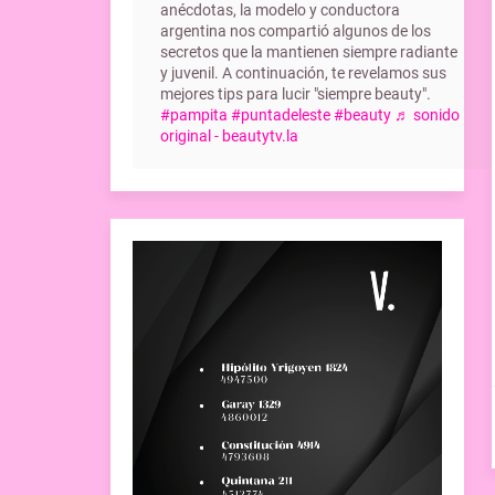
anécdotas, la modelo y conductora
argentina nos compartió algunos de los
secretos que la mantienen siempre radiante
y juvenil. A continuación, te revelamos sus
mejores tips para lucir "siempre beauty".
#pampita
#puntadeleste
#beauty
♬ sonido
original - beautytv.la