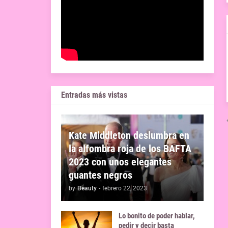
Entradas más vistas
Kate Middleton deslumbra en
la alfombra roja de los BAFTA
2023 con unos elegantes
guantes negros
by
Beauty
-
febrero 22, 2023
Lo bonito de poder hablar,
pedir y decir basta