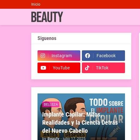
Inicio
Siguenos
Instagram
Facebook
YouTube
TikTok
BELLEZA
Implante Capilar: Mitos,
Realidades y la Ciencia Detrás
del Nuevo Cabello
by
Beauty
-
julio 17, 2025