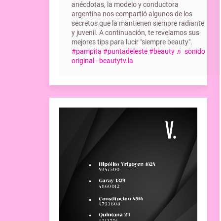
anécdotas, la modelo y conductora
argentina nos compartió algunos de los
secretos que la mantienen siempre radiante
y juvenil. A continuación, te revelamos sus
mejores tips para lucir "siempre beauty".
#pampita
#puntadeleste
#beauty
♬ sonido
original - beautytv.la