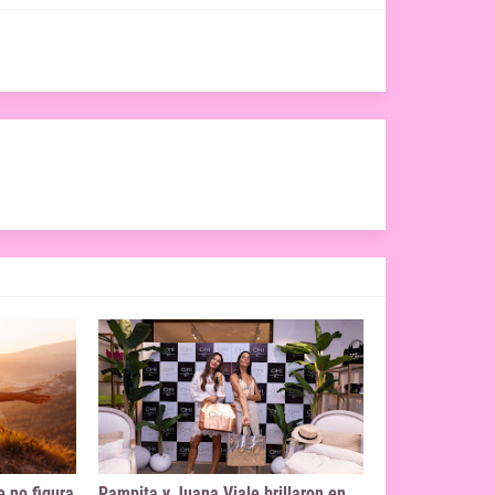
e no figura
Pampita y Juana Viale brillaron en