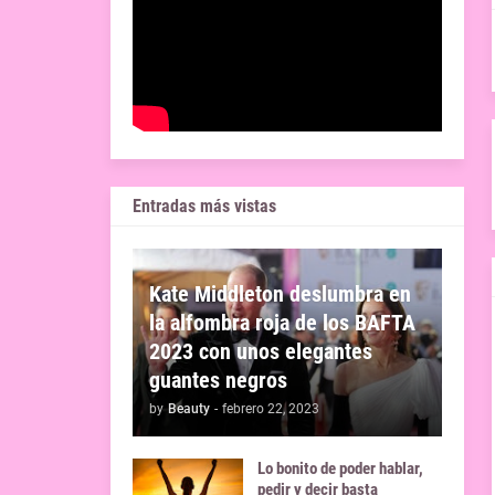
Entradas más vistas
Kate Middleton deslumbra en
la alfombra roja de los BAFTA
2023 con unos elegantes
guantes negros
by
Beauty
-
febrero 22, 2023
Lo bonito de poder hablar,
pedir y decir basta