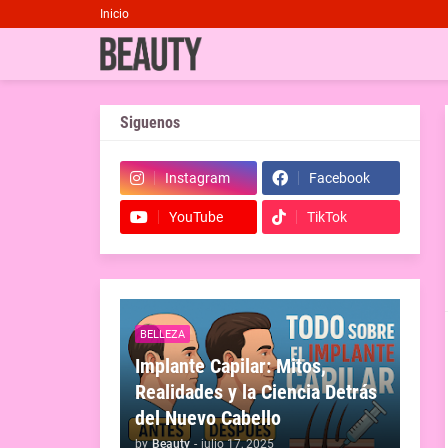
Inicio
Siguenos
Instagram
Facebook
YouTube
TikTok
BELLEZA
Implante Capilar: Mitos,
Realidades y la Ciencia Detrás
del Nuevo Cabello
by
Beauty
-
julio 17, 2025