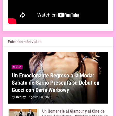
Entradas más vistas
MODA
Un Emocionante Regreso a la Moda:
Sabato de Sarno Presenta su Debut en
Gucci con Daria Werbowy
by
Beauty
-
agosto 08, 2023
Un Homenaje al Glamour y al Cine de