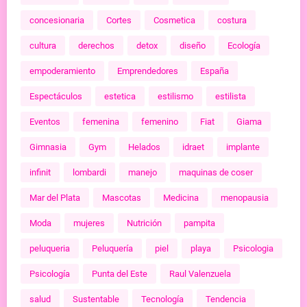
concesionaria
Cortes
Cosmetica
costura
cultura
derechos
detox
diseño
Ecología
empoderamiento
Emprendedores
España
Espectáculos
estetica
estilismo
estilista
Eventos
femenina
femenino
Fiat
Giama
Gimnasia
Gym
Helados
idraet
implante
infinit
lombardi
manejo
maquinas de coser
Mar del Plata
Mascotas
Medicina
menopausia
Moda
mujeres
Nutrición
pampita
peluqueria
Peluquería
piel
playa
Psicologia
Psicología
Punta del Este
Raul Valenzuela
salud
Sustentable
Tecnología
Tendencia