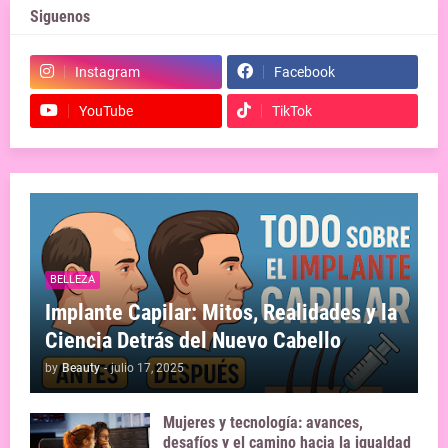
Siguenos
Instagram
Facebook
YouTube
TikTok
BELLEZA
Implante Capilar: Mitos, Realidades y la
Ciencia Detrás del Nuevo Cabello
by
Beauty
-
julio 17, 2025
Mujeres y tecnología: avances,
desafíos y el camino hacia la igualdad