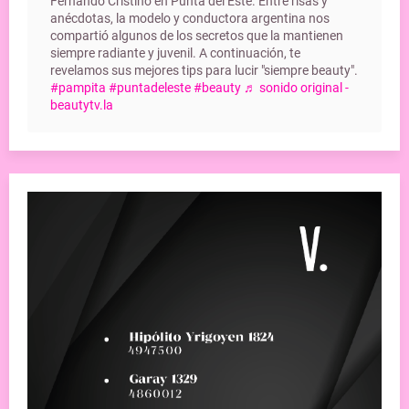
Fernando Cristino en Punta del Este. Entre risas y
anécdotas, la modelo y conductora argentina nos
compartió algunos de los secretos que la mantienen
siempre radiante y juvenil. A continuación, te
revelamos sus mejores tips para lucir "siempre beauty".
#pampita
#puntadeleste
#beauty
♬ sonido original -
beautytv.la