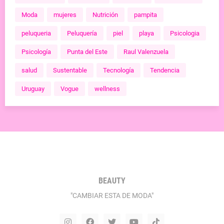
Moda
mujeres
Nutrición
pampita
peluqueria
Peluquería
piel
playa
Psicologia
Psicología
Punta del Este
Raul Valenzuela
salud
Sustentable
Tecnología
Tendencia
Uruguay
Vogue
wellness
BEAUTY
"CAMBIAR ESTA DE MODA"