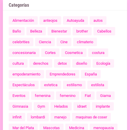
Categorías
Alimentación
anteojos
Autoayuda
autos
Baño
Belleza
Bienestar
brother
Cabellos
celebrities
Ciencia
Cine
climaterio
concesionaria
Cortes
Cosmetica
costura
cultura
derechos
detox
diseño
Ecología
empoderamiento
Emprendedores
España
Espectáculos
estetica
estilismo
estilista
Eventos
femenina
femenino
Fiat
Giama
Gimnasia
Gym
Helados
idraet
implante
infinit
lombardi
manejo
maquinas de coser
Mar del Plata
Mascotas
Medicina
menopausia