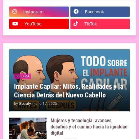
Instagram
Facebook
YouTube
TikTok
BELLEZA
Implante Capilar: Mitos, Realidades y la
Ciencia Detrás del Nuevo Cabello
by
Beauty
-
julio 17, 2025
Mujeres y tecnología: avances,
desafíos y el camino hacia la igualdad
digital