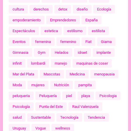
cultura
derechos
detox
diseño
Ecología
empoderamiento
Emprendedores
España
Espectáculos
estetica
estilismo
estilista
Eventos
femenina
femenino
Fiat
Giama
Gimnasia
Gym
Helados
idraet
implante
infinit
lombardi
manejo
maquinas de coser
Mar del Plata
Mascotas
Medicina
menopausia
Moda
mujeres
Nutrición
pampita
peluqueria
Peluquería
piel
playa
Psicologia
Psicología
Punta del Este
Raul Valenzuela
salud
Sustentable
Tecnología
Tendencia
Uruguay
Vogue
wellness